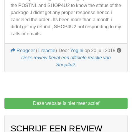
the POSTNL and SHOP4U2 to know the status of the
package .I didnt get any proper response hence i
canceled the order . Its been more than a month i
didnt get my refund , SHOP4U2 not responding to my
calls or emails.
Reageer
(
1 reactie
)
Door
Yogini
op 20 juli 2019
Deze review bevat een officiële reactie van
Shop4u2.
Deze website is niet meer actief
SCHRIJF EEN REVIEW