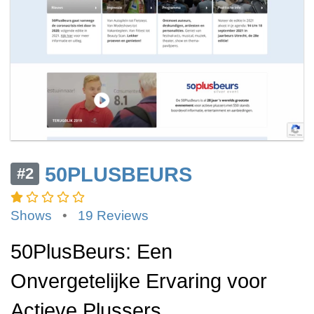
50PLUSBEURS
#2
Shows
•
19 Reviews
50PlusBeurs: Een
Onvergetelijke Ervaring voor
Actieve Plussers