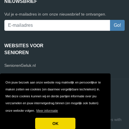
NIEUWSBRIEF
Vul je e-mailadres in om onze nieuwsbrief te ontvangen.
WEBSITES VOOR
SENIOREN
SeniorenGeluk.nl
Om jouw bezoek aan onze website nog makkelijk en persoonlijker te
Contact
Privacy
maken zetten we cookies (en daarmee vergelijkbare technieken) in.
Met deze cookies kunnen wij en derde partijen informatie over jou
Algemene
FAQ
verzamelen en jouw internetgedrag binnen (en mogelijk ook buiten)
Voorwaarden
onze website volgen.
Meer informatie
Copyright © 2026 SeniorenWebsites.nl
Build review sites with
OK
ReviewTycoon