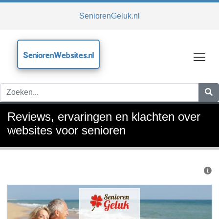
SeniorenGeluk.nl
SeniorenWebsites.nl
Tog
Reviews, ervaringen en klachten over
websites voor senioren