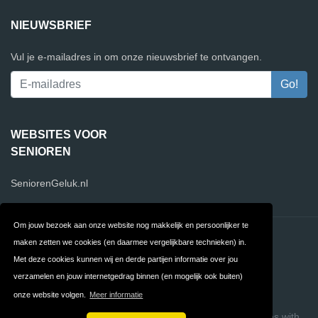
NIEUWSBRIEF
Vul je e-mailadres in om onze nieuwsbrief te ontvangen.
WEBSITES VOOR
SENIOREN
SeniorenGeluk.nl
Om jouw bezoek aan onze website nog makkelijk en persoonlijker te
Contact
Privacy
maken zetten we cookies (en daarmee vergelijkbare technieken) in.
Met deze cookies kunnen wij en derde partijen informatie over jou
Algemene
FAQ
verzamelen en jouw internetgedrag binnen (en mogelijk ook buiten)
Voorwaarden
onze website volgen.
Meer informatie
Copyright © 2026 SeniorenWebsites.nl
Build review sites with