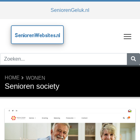
SeniorenGeluk.nl
SeniorenWebsites.nl
Tog
HOME
WONEN
Senioren society