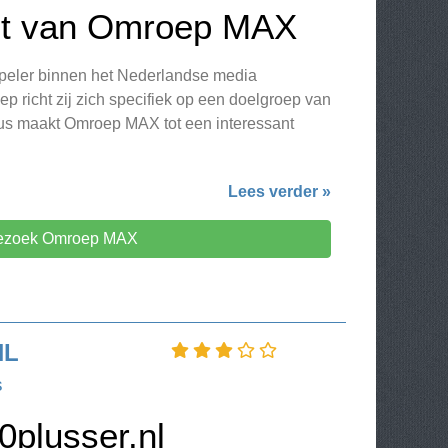
ht van Omroep MAX
peler binnen het Nederlandse media
p richt zij zich specifiek op een doelgroep van
ocus maakt Omroep MAX tot een interessant
Lees verder »
ezoek Omroep MAX
NL
s
50plusser.nl