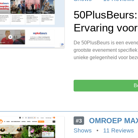
50PlusBeurs:
Ervaring voor
De 50PlusBeurs is een eveneme
grootste evenement specifiek 
unieke gelegenheid voor bez
B
OMROEP MA
#3
Shows
•
11 Reviews