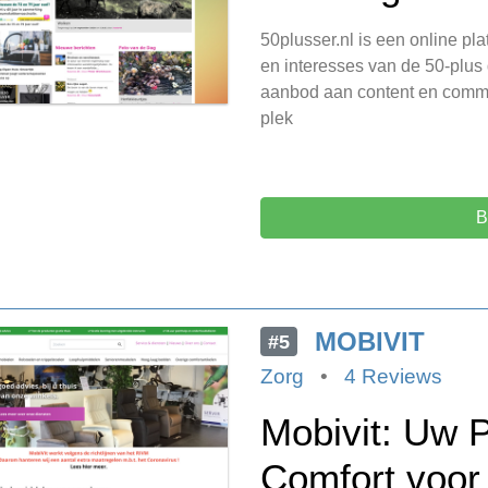
50plusser.nl is een online pla
en interesses van de 50-plus
aanbod aan content en commun
plek
B
MOBIVIT
#5
Zorg
•
4 Reviews
Mobivit: Uw P
Comfort voor