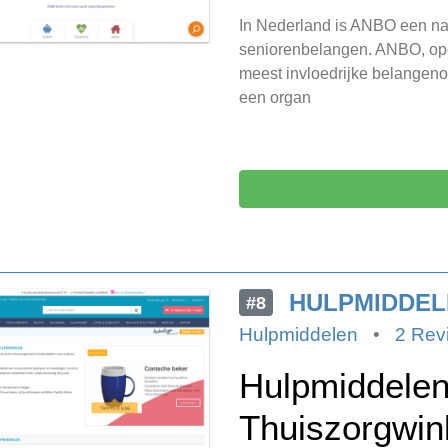
In Nederland is ANBO een na
seniorenbelangen. ANBO, opge
meest invloedrijke belangenor
een organ
HULPMIDDEL
#8
Hulpmiddelen
•
2 Rev
Hulpmiddele
Thuiszorgwin