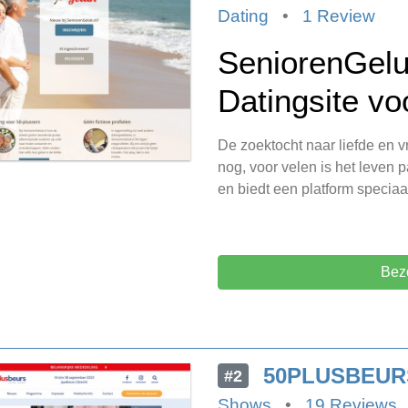
Dating
•
1 Review
SeniorenGelu
Datingsite vo
De zoektocht naar liefde en vr
nog, voor velen is het leven 
en biedt een platform speciaa
Bez
50PLUSBEUR
#2
Shows
•
19 Reviews