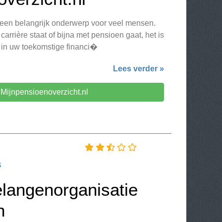
 een belangrijk onderwerp voor veel mensen.
arrière staat of bijna met pensioen gaat, het is
n in uw toekomstige financi�
Lees verder »
Mijnpensioenoverzicht.nl
s
angenorganisatie
n