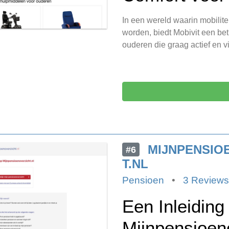
In een wereld waarin mobilite
worden, biedt Mobivit een be
ouderen die graag actief en vi
MIJNPENSIO
#6
T.NL
Pensioen
•
3 Reviews
Een Inleiding 
Mijnpensioeno