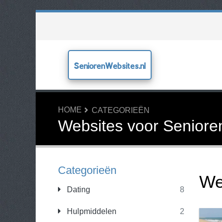
SeniorenWebsites.nl
HOME
CATEGORIEËN
Websites voor Seniore
Categorieën
We
Dating
8
Hulpmiddelen
2