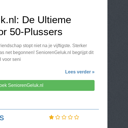
k.nl: De Ultieme
or 50-Plussers
iendschap stopt niet na je vijftigste. Sterker
pas net begonnen! SeniorenGeluk.nl begrijpt dit
l voor seni
Lees verder »
oek SeniorenGeluk.nl
S