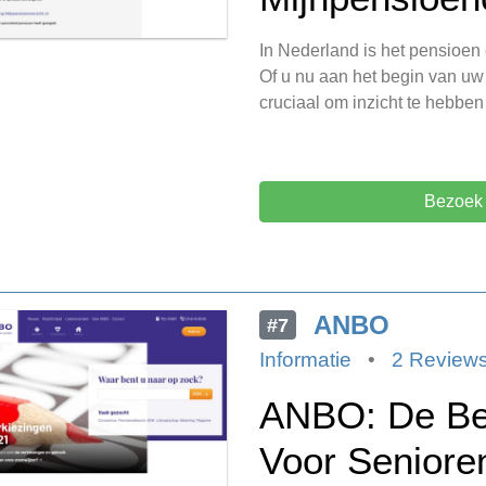
In Nederland is het pensioen
Of u nu aan het begin van uw c
cruciaal om inzicht te hebbe
Bezoek 
ANBO
#7
Informatie
•
2 Review
ANBO: De Bel
Voor Seniore