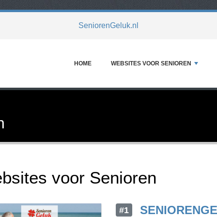
SeniorenGeluk.nl
HOME
WEBSITES VOOR SENIOREN
n
bsites voor Senioren
SENIORENGE
#1