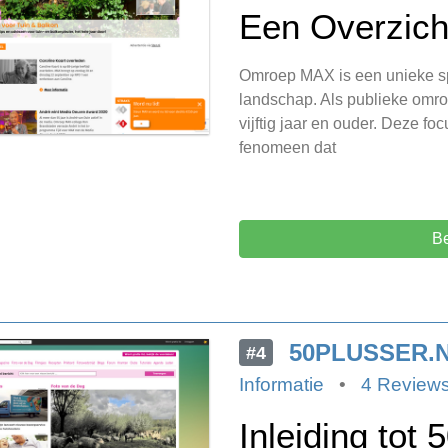
Een Overzic
Omroep MAX is een unieke s
landschap. Als publieke omroe
vijftig jaar en ouder. Deze f
fenomeen dat
B
50PLUSSER.
#4
Informatie
•
4 Review
Inleiding tot 